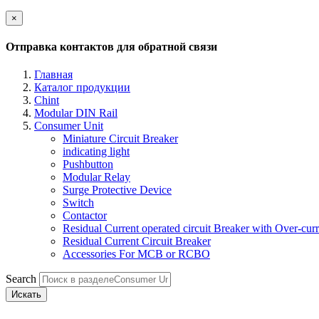
×
Отправка контактов для обратной связи
Главная
Каталог продукции
Chint
Modular DIN Rail
Consumer Unit
Miniature Circuit Breaker
indicating light
Pushbutton
Modular Relay
Surge Protective Device
Switch
Contactor
Residual Current operated circuit Breaker with Over-curr
Residual Current Circuit Breaker
Accessories For MCB or RCBO
Search
Искать