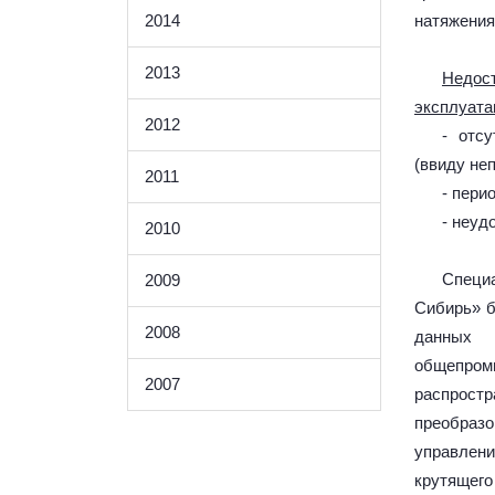
2014
натяжения
2013
Недо
эксплуата
2012
- отс
(ввиду не
2011
- пери
- неуд
2010
Специ
2009
Сибирь» б
2008
данных 
общепро
2007
распрос
преобразо
управлени
крутящего