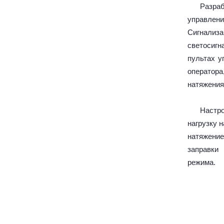
Разра
управлени
Сигнали
светосигн
пультах у
оператор
натяжения
Настр
нагрузку 
натяжени
заправки
режима.