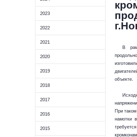
кро
про
2023
г.Н
2022
2021
В рам
продольн
2020
изготовил
2019
двигател
объекте.
2018
Исход
2017
напряжени
При таком
2016
намотки 
требуетс
2015
кромкона