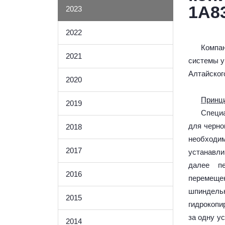
1А8
2023
2022
Компа
2021
системы у
Алтайског
2020
Принци
2019
Специа
для черно
2018
необходи
2017
устанавл
далее пе
2016
перемеще
шпиндел
2015
гидрокопи
за одну у
2014