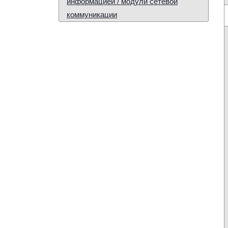
информацией / модули сетевой
коммуникации