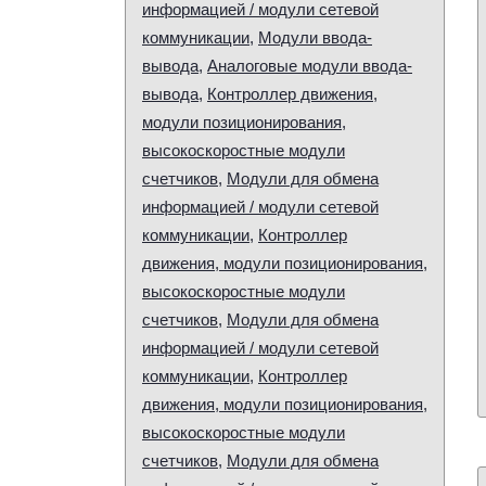
информацией / модули сетевой
коммуникации
,
Модули ввода-
вывода
,
Аналоговые модули ввода-
вывода
,
Контроллер движения,
модули позиционирования,
высокоскоростные модули
счетчиков
,
Модули для обмена
информацией / модули сетевой
коммуникации
,
Контроллер
движения, модули позиционирования,
высокоскоростные модули
счетчиков
,
Модули для обмена
информацией / модули сетевой
коммуникации
,
Контроллер
движения, модули позиционирования,
высокоскоростные модули
счетчиков
,
Модули для обмена