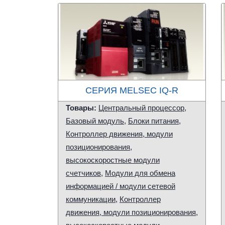
СЕРИЯ MELSEC IQ-R
Товары:
Центральный процессор
,
Базовый модуль
,
Блоки питания
,
Контроллер движения, модули
позиционирования,
высокоскоростные модули
счетчиков
,
Модули для обмена
информацией / модули сетевой
коммуникации
,
Контроллер
движения, модули позиционирования,