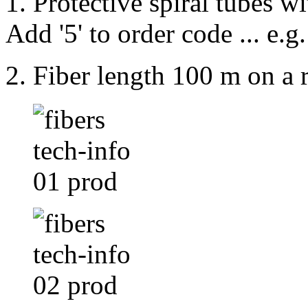
1.
Protective spiral tubes wi
Add '5' to order code ... e
2.
Fiber length 100 m on a ro