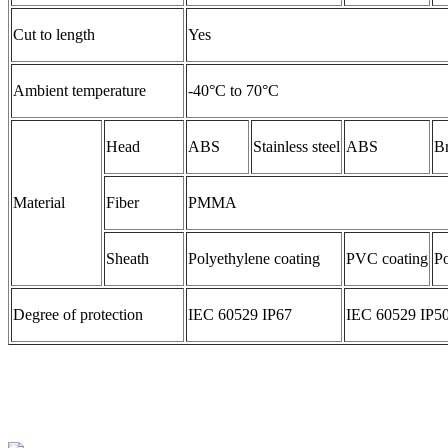
Cut to length
Yes
Ambient temperature
-40°C to 70°C
Head
ABS
Stainless steel
ABS
Br
Material
Fiber
PMMA
Sheath
Polyethylene coating
PVC coating
Po
Degree of protection
IEC 60529 IP67
IEC 60529 IP5