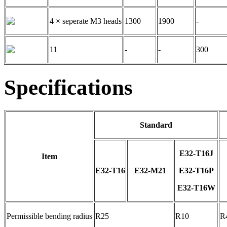
4 × seperate M3 heads
1300
1900
-
11
-
-
300
Specifications
Standard
E32-T16J
Item
E32-T16
E32-M21
E32-T16P
E32-T16W
Permissible bending radius
R25
R10
R