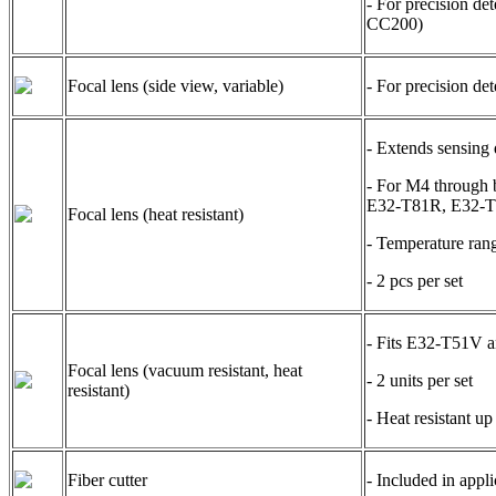
- For precision det
CC200)
Focal lens (side view, variable)
- For precision d
- Extends sensing
- For M4 through
E32-T81R, E32-T8
Focal lens (heat resistant)
- Temperature ran
- 2 pcs per set
- Fits E32-T51V a
Focal lens (vacuum resistant, heat
- 2 units per set
resistant)
- Heat resistant u
Fiber cutter
- Included in appli