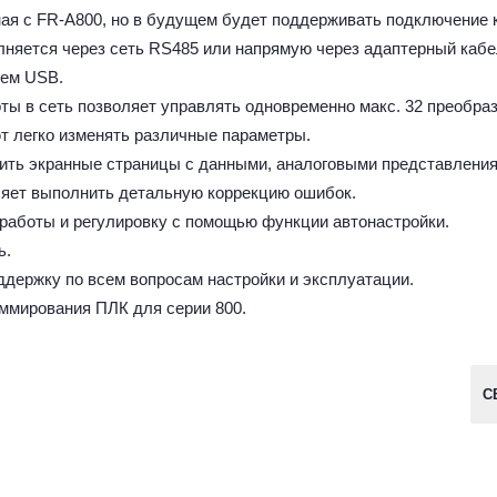
иная с FR-A800, но в будущем будет поддерживать подключение к
няется через сеть RS485 или напрямую через адаптерный каб
ъем USB.
ы в сеть позволяет управлять одновременно макс. 32 преобра
 легко изменять различные параметры.
ть экранные страницы с данными, аналоговыми представлениям
ляет выполнить детальную коррекцию ошибок.
работы и регулировку с помощью функции автонастройки.
ь.
держку по всем вопросам настройки и эксплуатации.
аммирования ПЛК для серии 800.
С