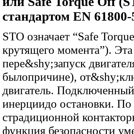
или Safe Torque Off (
стандартом EN 61800-
STO означает “Safe Torqu
крутящего момента”). Эт
пере&shy;запуск двигателя
былопричине), от&shy;кл
двигатель. Подключенный
инерциидо остановки. По
страдиционной контактор
функция безопасности ум