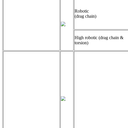
Robotic
(drag chain)
High robotic (drag chain &
torsion)