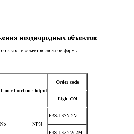
жения неоднородных объектов
 объектов и объектов сложной формы
Order code
Timer function
Output
Light ON
E3S-LS3N 2M
No
NPN
E3S-LS3NW 2M