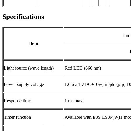
Specifications
Limi
Item
Light source (wave length)
Red LED (660 nm)
Power supply voltage
12 to 24 VDC±10%, ripple (p-p) 1
Response time
1 ms max.
Timer function
Available with E3S-LS3P(W)T models