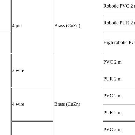
Robotic PVC 2
Robotic PUR 2
4 pin
Brass (CuZn)
High robotic P
PVC 2 m
3 wire
PUR 2 m
PVC 2 m
4 wire
Brass (CuZn)
PUR 2 m
PVC 2 m