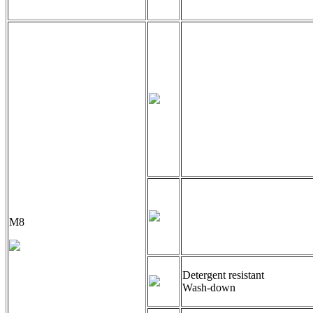
M8
Detergent resistant
Wash-down