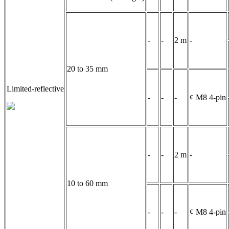
-
-
2 m
-
20 to 35 mm
Limited-reflective
-
-
-
¢ M8 4-pin
-
-
2 m
-
10 to 60 mm
-
-
-
¢ M8 4-pin