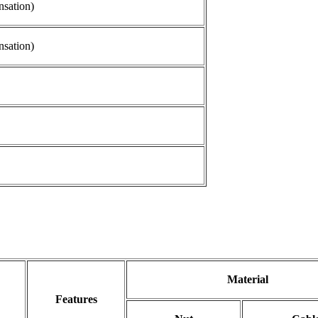
nsation)
nsation)
Material
Features