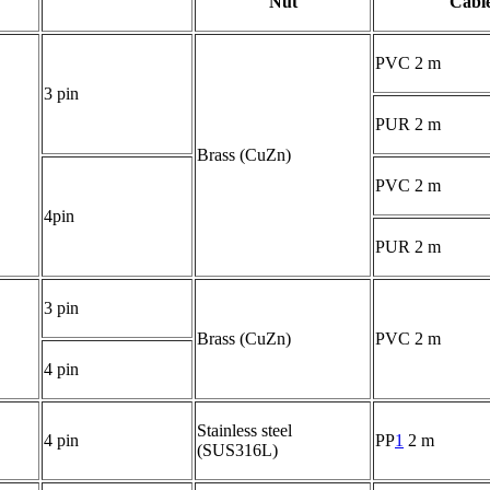
Nut
Cabl
PVC 2 m
3 pin
PUR 2 m
Brass (CuZn)
PVC 2 m
4pin
PUR 2 m
3 pin
Brass (CuZn)
PVC 2 m
4 pin
Stainless steel
4 pin
PP
1
2 m
(SUS316L)