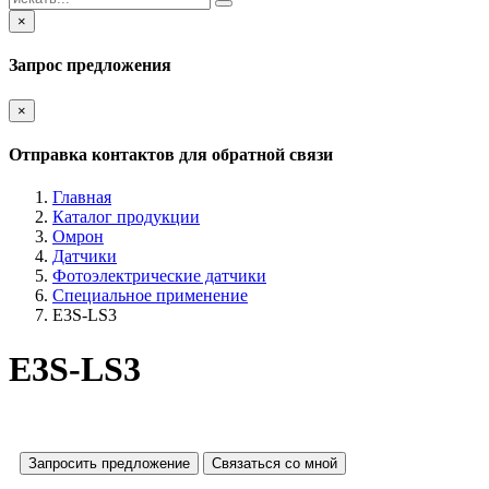
×
Запрос предложения
×
Отправка контактов для обратной связи
Главная
Каталог продукции
Омрон
Датчики
Фотоэлектрические датчики
Специальное применение
E3S-LS3
E3S-LS3
Запросить предложение
Связаться со мной