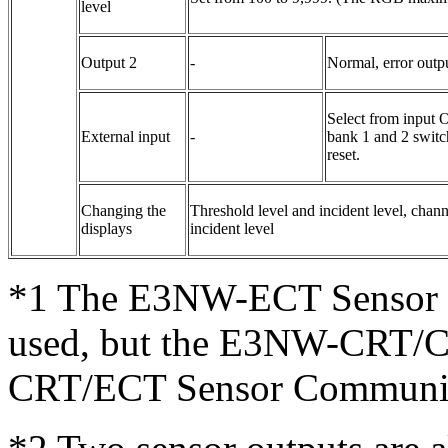
level
Output 2
-
Normal, error outp
Select from input O
External input
-
bank 1 and 2 switc
reset.
Changing the
Threshold level and incident level, chan
displays
incident level
*1
The E3NW-ECT Sensor C
used, but the E3NW-CRT/
CRT/ECT Sensor Communica