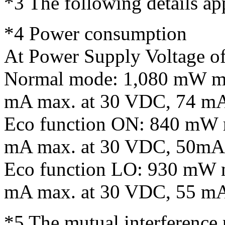
*3
The following details app
*4
Power consumption
At Power Supply Voltage o
Normal mode: 1,080 mW ma
mA max. at 30 VDC, 74 mA
Eco function ON: 840 mW m
mA max. at 30 VDC, 50mA
Eco function LO: 930 mW m
mA max. at 30 VDC, 55 mA
*5
The mutual interference 