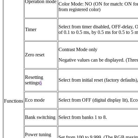
Operation mode
Color Mode: NO (ON for match: ON for s
from registered color)
Select from timer disabled, OFF-delay, 
Timer
of 0.1 to 0.5 ms, by 0.5 ms for 0.5 to 5 
Contrast Mode only
Zero reset
Negative values can be displayed. (Thresh
Resetting
Select from initial reset (factory defaults)
settings
6
Eco mode
Select from OFF (digital display lit), Ec
Functions
Bank switching
Select from banks 1 to 8.
Power tuning
Set from 100 to 9,999. (The RGB maximum