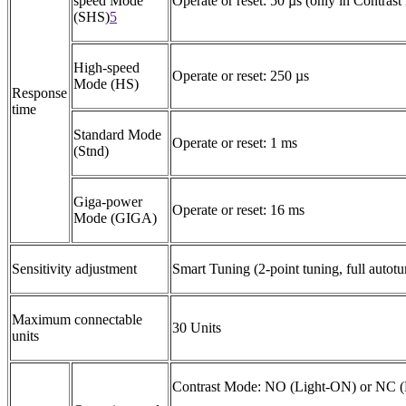
speed Mode
Operate or reset: 50 µs (only in Contras
(SHS)
5
High-speed
Operate or reset: 250 µs
Mode (HS)
Response
time
Standard Mode
Operate or reset: 1 ms
(Stnd)
Giga-power
Operate or reset: 16 ms
Mode (GIGA)
Sensitivity adjustment
Smart Tuning (2-point tuning, full autot
Maximum connectable
30 Units
units
Contrast Mode: NO (Light-ON) or NC 