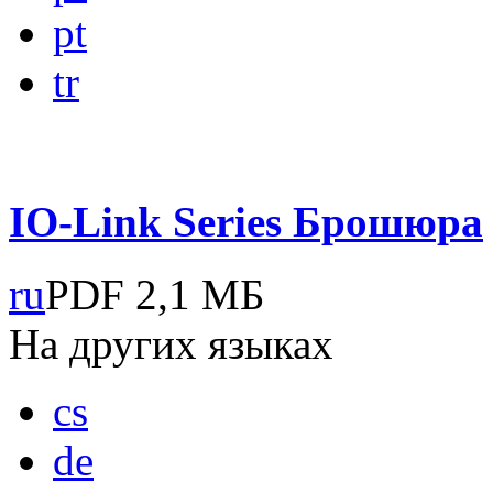
pt
tr
IO-Link Series
Брошюра
ru
PDF
2,1 МБ
На других языках
cs
de