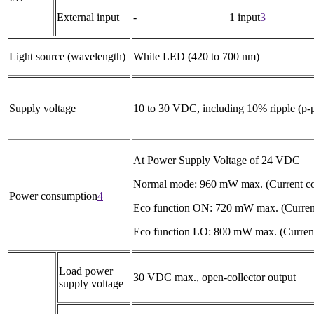
External input
-
1 input
3
Light source (wavelength)
White LED (420 to 700 nm)
Supply voltage
10 to 30 VDC, including 10% ripple (p-
At Power Supply Voltage of 24 VDC
Normal mode: 960 mW max. (Current c
Power consumption
4
Eco function ON: 720 mW max. (Curren
Eco function LO: 800 mW max. (Curren
Load power
30 VDC max., open-collector output
supply voltage