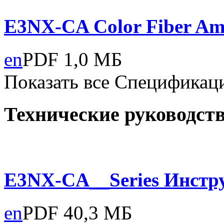
E3NX-CA Color Fiber Amp
en
PDF
1,0 МБ
Показать все Спецификац
Технические руководст
E3NX-CA__Series
Инстр
en
PDF
40,3 МБ