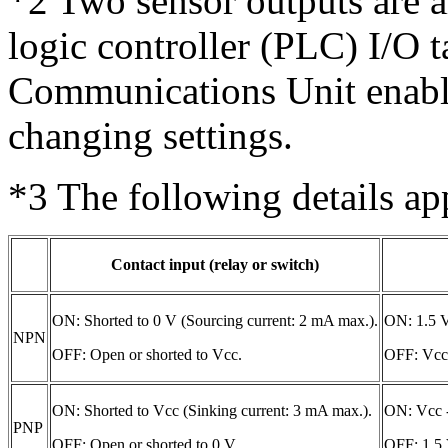
*2
Two sensor outputs are 
logic controller (PLC) I/O 
Communications Unit enable
changing settings.
*3
The following details app
Contact input (relay or switch)
ON: Shorted to 0 V (Sourcing current: 2 mA max.).
ON: 1.5 V
NPN
OFF: Open or shorted to Vcc.
OFF: Vcc 
ON: Shorted to Vcc (Sinking current: 3 mA max.).
ON: Vcc -
PNP
OFF: Open or shorted to 0 V.
OFF: 1.5 