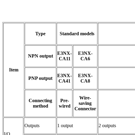
Type
Standard models
E3NX-
E3NX-
NPN output
CA11
CA6
Item
E3NX-
E3NX-
PNP output
CA41
CA8
Wire-
Connecting
Pre-
saving
method
wired
Connector
Outputs
1 output
2 outputs
I/O