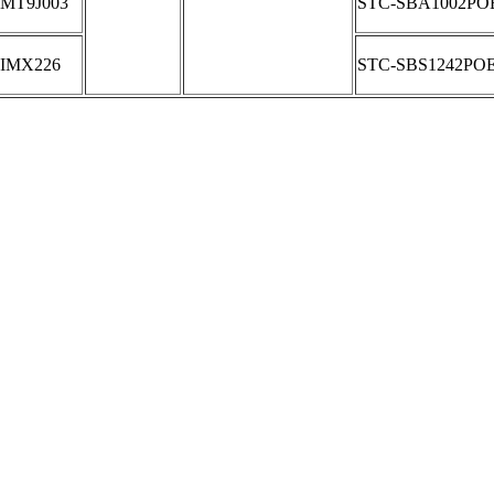
MT9J003
STC-SBA1002PO
IMX226
STC-SBS1242PO