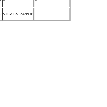
E
−
−
E
STC-SCS1242POE
−