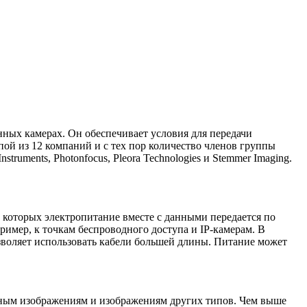
ных камерах. Он обеспечивает условия для передачи
пой из 12 компаний и с тех пор количество членов группы
truments, Photonfocus, Pleora Technologies и Stemmer Imaging.
в которых электропитание вместе с данными передается по
пример, к точкам беспроводного доступа и IP-камерам. В
озволяет использовать кабели большей длины. Питание может
чным изображениям и изображениям других типов. Чем выше