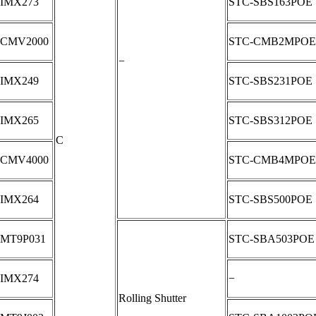
IMX273
STC-SBS163POE
CMV2000
STC-CMB2MPOE
−
IMX249
STC-SBS231POE
IMX265
STC-SBS312POE
C
CMV4000
STC-CMB4MPOE
IMX264
STC-SBS500POE
MT9P031
STC-SBA503POE
IMX274
−
Rolling Shutter