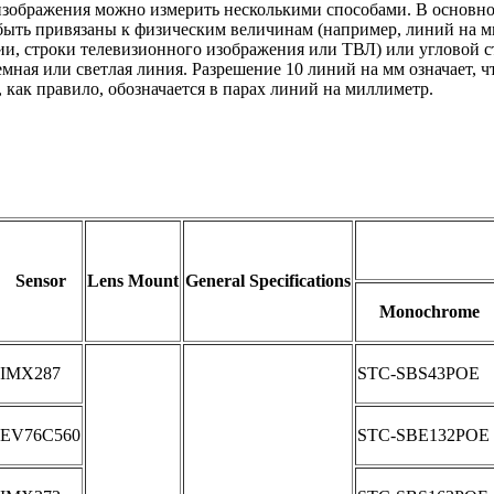
 изображения можно измерить несколькими способами. В основно
быть привязаны к физическим величинам (например, линий на м
ии, строки телевизионного изображения или ТВЛ) или угловой с
емная или светлая линия. Разрешение 10 линий на мм означает, ч
 как правило, обозначается в парах линий на миллиметр.
Sensor
Lens Mount
General Specifications
Monochrome
IMX287
STC-SBS43POE
EV76C560
STC-SBE132POE