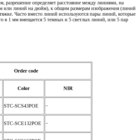
м, разрешение определяет расстояние между линиями, на
м или линий на дюйм), к общим размерам изображения (линий
тяжке. Часто вместо линий используются пары линий, которые
то в 1 мм вмещается 5 темных и 5 светлых линий, или 5 пар
Order code
Color
NIR
STC-SCS43POE
−
STC-SCE132POE
−