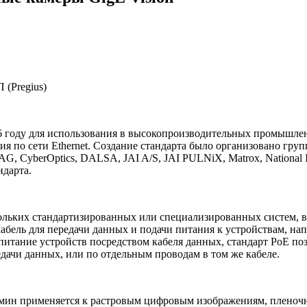
(Pregius)
06 году для использования в высокопроизводительных промышлен
 по сети Ethernet. Создание стандарта было организовано груп
G, CyberOptics, DALSA, JAI A/S, JAI PULNiX, Matrox, National Ins
ндарта.
скольких стандартизированных или специализированных систем, 
 кабель для передачи данных и подачи питания к устройствам, на
 питание устройств посредством кабеля данных, стандарт PoE п
едачи данных, или по отдельным проводам в том же кабеле.
ермин применяется к растровым цифровым изображениям, плено