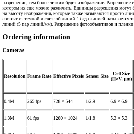
разрешение, тем более четким будет изображение. Разрешение
котором их еще можно различить. Единицы разрешения могут 
на высоту изображения, которые также называются просто лин
состоят из темной и светлой линий. Тогда линией называется т
линий (5 пар линий/мм). Разрешение фотообъективов и пленки,
Ordering information
Cameras
Cell Size
Resolution
Frame Rate
Effective Pixels
Sensor Size
(H×V, μm)
0.4M
265 fps
728 × 544
1/2.9
6.9 × 6.9
1.3M
61 fps
1280 × 1024
1/1.8
5.3 × 5.3