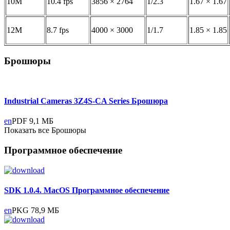
10M
10.4 fps
3856 × 2764
1/2.3
1.67 × 1.67
12M
8.7 fps
4000 × 3000
1/1.7
1.85 × 1.85
Брошюры
Industrial Cameras 3Z4S-CA Series
Брошюра
en
PDF
9,1 МБ
Показать все Брошюры
Программное обеспечение
SDK 1.0.4. MacOS
Программное обеспечение
en
PKG
78,9 МБ