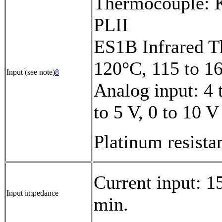
Thermocouple: K,
PLII
ES1B Infrared T
120°C, 115 to 1
Input (see note)
8
Analog input: 4 
to 5 V, 0 to 10 V
Platinum resista
Current input: 
Input impedance
min.