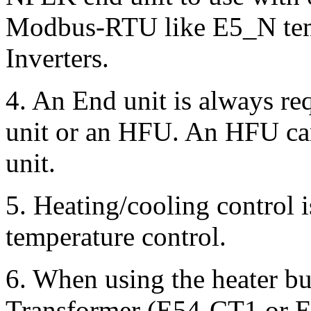
Modbus-RTU like E5_N tem
Inverters.
4.
An End unit is always req
unit or an HFU. An HFU can
unit.
5.
Heating/cooling control i
temperature control.
6.
When using the heater bu
Transformer (E54-CT1 or E5