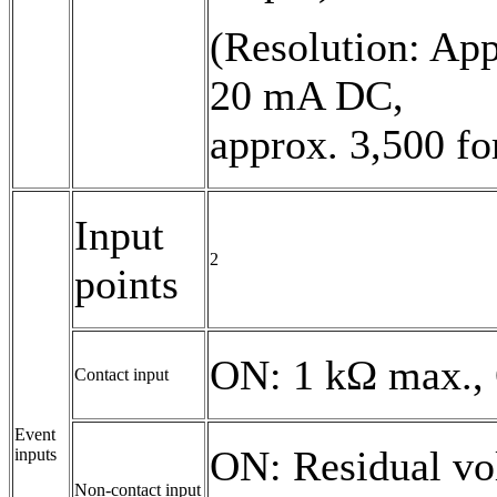
(Resolution: App
20 mA DC,
approx. 3,500 f
Input
2
points
ON: 1 kΩ max.,
Contact input
Event
ON: Residual vol
inputs
Non-contact input