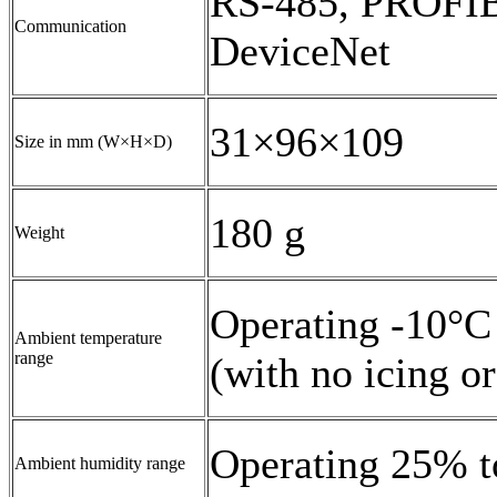
RS-485, PROFI
Communication
DeviceNet
31×96×109
Size in mm (W×H×D)
180 g
Weight
Operating -10°C
Ambient temperature
range
(with no icing o
Operating 25% t
Ambient humidity range