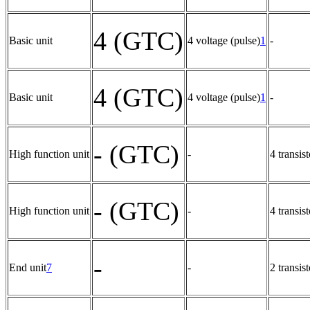
4 (GTC)
Basic unit
4 voltage (pulse)
1
-
4 (GTC)
Basic unit
4 voltage (pulse)
1
-
- (GTC)
High function unit
-
4 transis
- (GTC)
High function unit
-
4 transis
-
End unit
7
-
2 transis