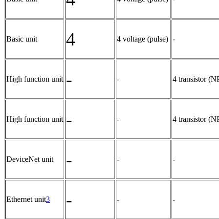
4
Basic unit
4 voltage (pulse)
-
-
High function unit
-
4 transistor (
-
High function unit
-
4 transistor (
-
DeviceNet unit
-
-
-
Ethernet unit
3
-
-