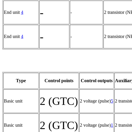
-
End unit
4
-
2 transistor (
-
End unit
4
-
2 transistor (
Type
Control points
Control outputs
Auxiliar
2 (GTC)
Basic unit
2 voltage (pulse)
5
2 transis
2 (GTC)
Basic unit
2 voltage (pulse)
1
2 transis