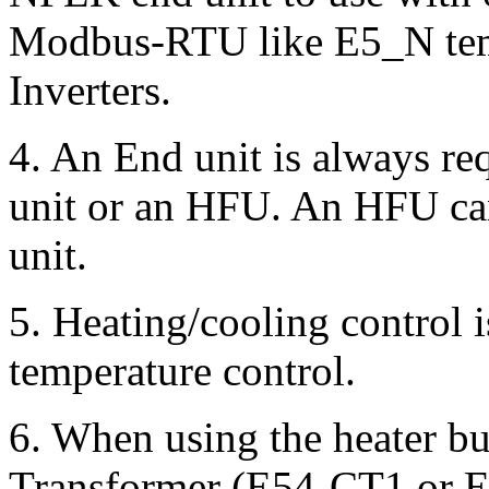
Modbus-RTU like E5_N tem
Inverters.
4.
An End unit is always req
unit or an HFU. An HFU can
unit.
5.
Heating/cooling control i
temperature control.
6.
When using the heater bu
Transformer (E54-CT1 or E5