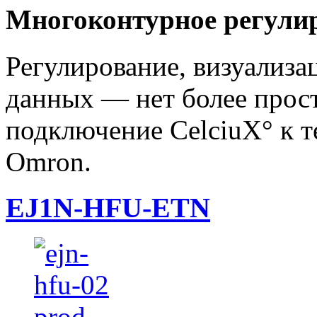
Многоконтурное регулир
Регулирование, визуализа
данных — нет более прос
подключение CelciuX° к 
Omron.
EJ1N-HFU-ETN