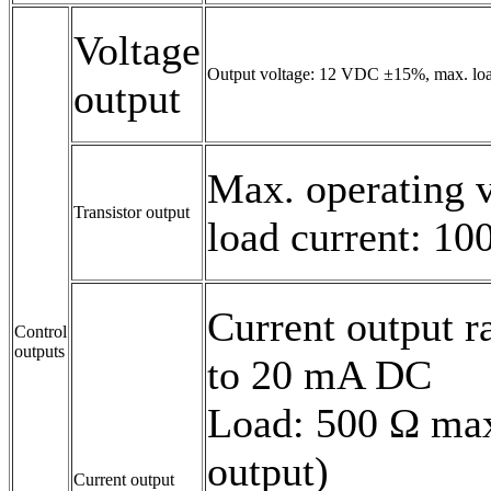
Voltage
Output voltage: 12 VDC ±15%, max. load 
output
Max. operating v
Transistor output
load current: 1
Current output r
Control
outputs
to 20 mA DC
Load: 500 Ω max.
output)
Current output