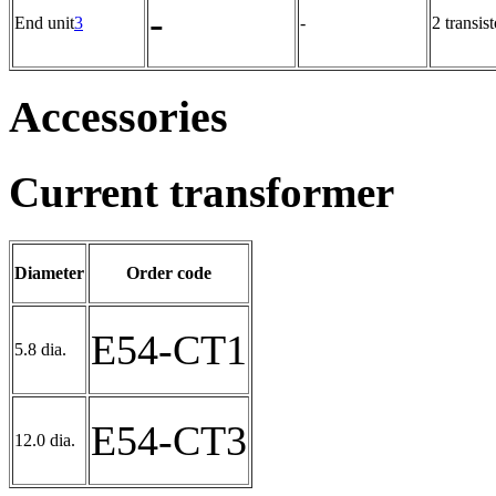
-
End unit
3
-
2 transis
Accessories
Current transformer
Diameter
Order code
E54-CT1
5.8 dia.
E54-CT3
12.0 dia.