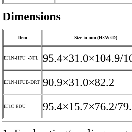
Dimensions
Item
Size in mm (H×W×D)
95.4×31.0×104.9/1
EJ1N-HFU_-NFL_
90.9×31.0×82.2
EJ1N-HFUB-DRT
95.4×15.7×76.2/79
EJ1C-EDU