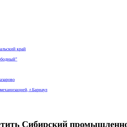
альский край
ободный"
азарово
механизацией, г.Барнаул
етить Сибирский промышленн