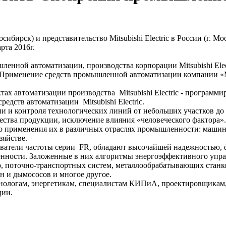
ибирск) и представительство Mitsubishi Electric в России (г.
та 2016г.
ной автоматизации, производства корпорации Mitsubishi Elect
«Применение средств промышленной автоматизации компании «Mi
 автоматизации производства Mitsubishi Electric - программир
едств автоматизации Mitsubishi Electric.
и и контроля технологических линий от небольших участков до
ества продукции, исключение влияния «человеческого фактора
 применения их в различных отраслях промышленности: машино
яйстве.
атели частоты серии FR, обладают высочайшей надежностью, 
енности. Заложенные в них алгоритмы энергоэффективного упра
ер, поточно-транспортных систем, металлообрабатывающих стан
н и дымососов и многое другое.
нологам, энергетикам, специалистам КИПиА, проектировщикам
ции.