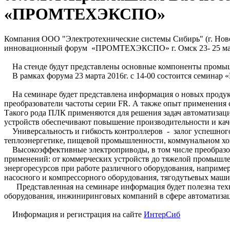
«ПРОМТЕХЭКСПО»
Компания ООО "Электротехнические системы Сибирь" (г. Новос
инновационный форум «ПРОМТЕХЭКСПО» г. Омск 23- 25 мар
На стенде будут представлены основные компоненты промышлен
В рамках форума 23 марта 2016г. с 14-00 состоится семинар 
На семинаре будет представлена информация о новых продуктах
преобразователи частоты серии FR. А также опыт применения ср
Такого рода ПЛК применяются для решения задач автоматизаци
устройств обеспечивают повышение производительности и кач
Универсальность и гибкость контроллеров - залог успешного
теплоэнергетике, пищевой промышленности, коммунальном хоз
Высокоэффективные электроприводы, в том числе преобразов
применений: от коммерческих устройств до тяжелой промышл
энергоресурсов при работе различного оборудования, наприм
насосного и компрессорного оборудования, тягодутьевых маши
Представленная на семинаре информация будет полезна тех
оборудования, инжиниринговых компаний в сфере автоматиза
Информация и регистрация на сайте
ИнтерСиб