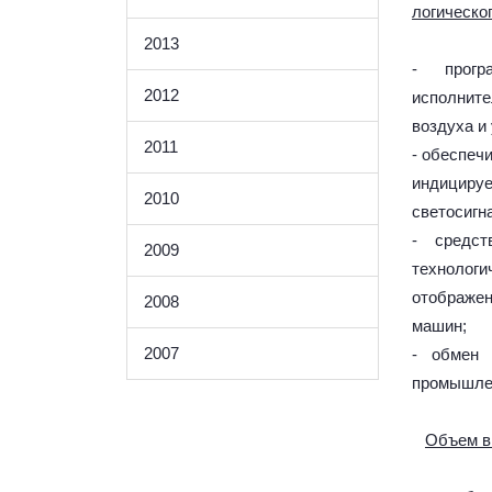
логическо
2013
- прогр
2012
исполнит
воздуха и
2011
- обеспеч
индициру
2010
светосигн
- средст
2009
технологи
отображе
2008
машин;
2007
- обмен 
промышлен
Объем в