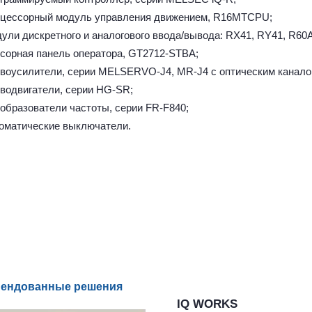
оцессорный модуль управления движением, R16MTCPU;
дули дискретного и аналогового ввода/вывода: RX41, RY41, R60
нсорная панель оператора, GT2712-STBA;
рвоусилители, серии MELSERVO-J4, MR-J4 с оптическим канало
рводвигатели, серии HG-SR;
еобразователи частоты, серии FR-F840;
томатические выключатели.
ендованные решения
IQ WORKS