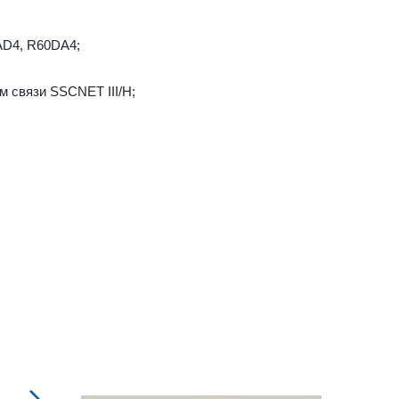
AD4, R60DA4;
м связи SSCNET III/H;