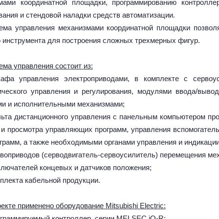
мами координатной площадки, программированию контролле
ания и стендовой наладки средств автоматизации.
ема управления механизмами координатной площадки позвол
о инструмента для построения сложных трехмерных фигур.
ема управления состоит из:
афа управления электроприводами, в комплекте с сервоус
ического управления и регулирования, модулями ввода/выво
ми и исполнительными механизмами;
льта дистанционного управления с панельным компьютером пр
и и просмотра управляющих программ, управления вспомогател
грамм, а также необходимыми органами управления и индикации
рвоприводов (серводвигатель-сервоусилитель) перемещения ме
ключателей концевых и датчиков положения;
мплекта кабельной продукции.
екте применено оборудование Mitsubishi Electric:
ограммируемый контроллер, серии MELSEC iQ-R;