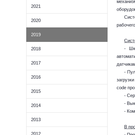
механиз
2021
оборудов
Сист
2020
рабочег
2019
Сист
- Шк
2018
автомат
2017
датчика
- Пу
2016
загрузк
code про
2015
- Се
- Вы
2014
- Ко
2013
В про
2012
- Пр